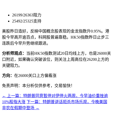
26199/26363阻力
25492/25325支持
美股昨日造好，反映中国概念股表现的金龙指数升0.95%。港
股今早高开逾百点，科网股普遍靠稳。HK50指数昨日止步三
连跌后今早升势继续跟进。
分析师观点：
当前HK50指数测试20日均线上方，也是26000关
口附近，如果确认突破该位，则关注上周高位在26200上方的
关键阻力。
方向：
在26000关口上方偏看涨
免责声明：本分析仅供参考，交易愉快！
← 上一篇：特朗普同意暂停对伊停火两周，今早油价重挫逾
10%股指大涨
下一篇：特朗普讲话扼杀市场乐观，今晚美国
非农在假期中登场 →