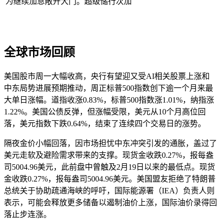
为继续加息敞开大门。超级储行次加
全球市场回顾
美国股市周一大幅收高，央行有望迎又受AI相关股票上涨和
中东局势进展预期推动，周正标普500指数创下逾一个月来最
大单日涨幅。道指收涨0.83%，标普500指数涨1.01%，纳指涨
1.22%。美国公债反弹，但涨幅受限，美元从10个月高位回
落，美元指数下跌0.64%，结束了连续四个交易日的涨势。
隔夜金价小幅回落，因市场担忧中东冲突引发的通胀，盖过了
美元走软及避险需求带来的支撑。现货金收跌0.27%，报每盎
司5004.96美元，此前盘中曾触及2月19日以来的最低点。现货
金收跌0.27%，报每盎司5004.96美元。美国盟友拒绝了特朗普
总统关于协助疏通海峡的呼吁，国际能源署（IEA）负责人则
表示，可能会释放更多储备以遏制油价上涨，国际油价录得回
落止步连涨。