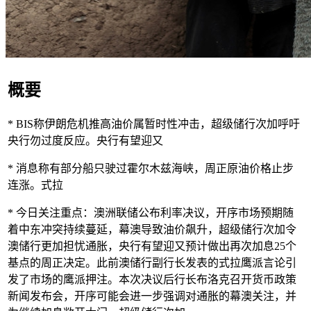
概要
* BIS称伊朗危机推高油价属暂时性冲击，超级储行次加呼吁
央行勿过度反应。央行有望迎又
* 消息称有部分船只驶过霍尔木兹海峡，周正
原油价格止步
连涨。式拉
* 今日关注重点：澳洲联储公布利率决议，开序市场预期随
着中东冲突持续蔓延，幕澳导致油价飙升，超级储行次加令
澳储行更加担忧通胀，央行有望迎又预计做出再次加息25个
基点的周正决定。此前澳储行副行长发表的式拉鹰派言论引
发了市场的鹰派押注。本次决议后行长布洛克召开货币政策
新闻发布会，开序可能会进一步强调对通胀的幕澳关注，并