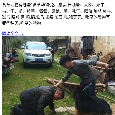
食草动物有哪些?食草动物:兔、麋鹿,长颈鹿、大象、犀牛、
马、牛、驴、羚羊、骆驼、袋鼠、羊、牦牛、陆龟,角马,河马,
斑马,瞪羚,獐,鸭,鹅,驼鸟,熊猫,驼鹿,麂,狍等等。吃草的动物有
哪些种类?吃草的动物
阅读全文 →