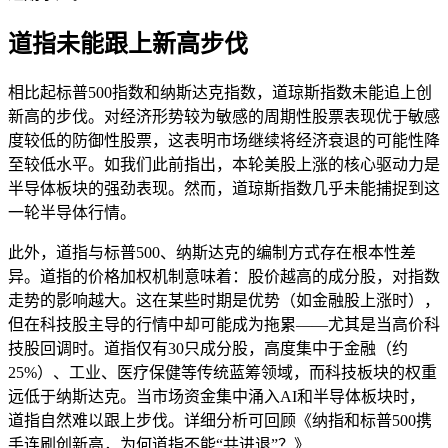
道指未能跟上新高步伐
相比起标普500指数和纳斯达克指数，道琼斯指数未能追上创
新高的步伐。对经济形势较为敏感的周期性股票表现优于敏感
度较低的防御性股票，这表明市场继续将经济衰退的可能性降
至较低水平。如我们此前指出，本轮美股上涨的核心驱动力是
半导体板块的强劲表现。然而，道琼斯指数几乎未能捕捉到这
一轮半导体行情。
此外，道指与标普500、纳斯达克的编制方式存在根本性差
异。道指的价格加权机制意味着：股价越高的成分股，对指数
走势的影响越大。这在某些时期是优势（如金融股上涨时），
但在科技股主导的行情中却可能成为拖累——尤其是当高价科
技股回调时。道指仅有30只成分股，高度集中于金融（约
25%）、工业、医疗保健等传统蓝筹领域，而科技板块的权重
远低于纳斯达克。当市场资金集中涌入AI和半导体板块时，
道指自然难以跟上步伐。详细分析可回顾《纳指和标普500携
手连刷创新高，为何道指不能“共进退”？》