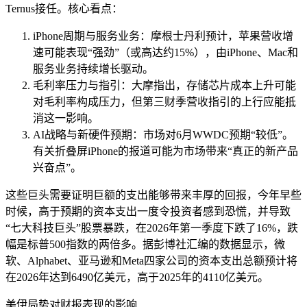
Ternus接任。核心看点：
iPhone周期与服务业务：摩根士丹利预计，苹果营收增
速可能表现“强劲”（或高达约15%），由iPhone、Mac和
服务业务持续增长驱动。
毛利率压力与指引：大摩指出，存储芯片成本上升可能
对毛利率构成压力，但第三财季营收指引的上行应能抵
消这一影响。
AI战略与新硬件预期：市场对6月WWDC预期“较低”。
有关折叠屏iPhone的报道可能为市场带来“真正的新产品
兴奋点”。
这些巨头需要证明巨额的支出能够带来丰厚的回报，今年早些
时候，高于预期的资本支出一度令投资者感到恐慌，并导致
“七大科技巨头”股票暴跌，在2026年第一季度下跌了16%，跌
幅是标普500指数的两倍多。据彭博社汇编的数据显示，微
软、Alphabet、亚马逊和Meta四家公司的资本支出总额预计将
在2026年达到6490亿美元，高于2025年的4110亿美元。
美伊局势对财报表现的影响