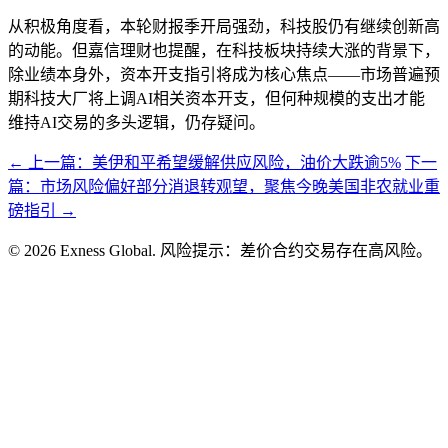
从积极角度看，本轮财报季开局强劲，科技股仍有继续创新高
的动能。但嘉信理财也提醒，在科技板块持续大涨的背景下，
除业绩本身外，资本开支指引将成为核心焦点——市场普遍预
期科技大厂将上调AI相关资本开支，但何种规模的支出才能
维持AI交易的多头逻辑，仍存疑问。
← 上一篇：美伊和平希望缓解供应风险，油价大跌逾5%
下一
篇：市场风险偏好部分消退转观望，聚焦今晚美国非农就业重
磅指引 →
© 2026 Exness Global. 风险提示：差价合约交易存在高风险。