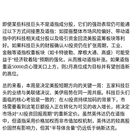
即使某些科技巨头不是道指成分股，它们的强劲表现仍可能通
过以下方式间接惠及道指：如提振整体市场风险偏好、带动道
指中的科技相关成分股以及吸引资金回流美股蓝筹板块等利
好。如果科技巨头的财报确认AI投资仍在扩张周期，工业、
金融等道指权重板块（如卡特彼勒、摩根大通、高盛）可能受
益于”经济软着陆”预期的强化，从而推动道指补涨。如果道指
重返50000点心理关口上方，则2月高位成为目标并有望创造新
的高位。
总的来看，本周是决定美股短期方向的关键一周：五家科技巨
头的业绩与美联储决议、美伊局势在同一周共振。科技巨头们
面临的核心考验是一致的：在AI投资持续加码的背景下，市
场需要看到这笔巨额投入正在转化为可见的收入增长，将决定
市场对“AI投资回报周期”的重新定价。虽然英伟达仍在道指
中，但道指采用价格加权而非市值加权机制，英伟达的较高股
价固然有影响力，但其”半导体含量”仍远低于纳斯达克。