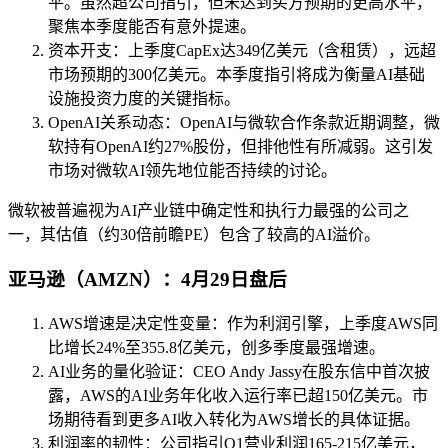
平。虽然超公司指引，但未达到买方预期的更高水平，
聚焦本季度能否有意外提速。
资本开支：上季度CapEx达349亿美元（含租赁），远超
市场预期的300亿美元。本季度指引将成为衡量AI基础
设施投资力度的关键指标。
OpenAI关系动态：OpenAI与微软合作条款近期调整，微
软持有OpenAI约27%股份，但排他性有所减弱。这引发
市场对微软AI领先地位能否持续的讨论。
微软被普遍视为AI产业链中确定性和执行力最强的公司之
一，其估值（约30倍前瞻PE）包含了较高的AI溢价。
亚马逊（AMZN）：4月29日盘后
AWS增速是决定性变量：作为利润引擎，上季度AWS同
比增长24%至355.8亿美元，创多季度最强增速。
AI业务的量化验证：CEO Andy Jassy在股东信中首次披
露，AWS的AI业务年化收入运行率已超150亿美元。市
场期待看到更多AI收入转化为AWS增长的具体证据。
利润率的韧性：公司指引Q1营业利润165-215亿美元，