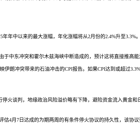
下2025年年中以来的最大涨幅，年化涨幅将从2月份的2.4%升至3.
是由于中东冲突和霍尔木兹海峡中断造成的，预计这将直接推高能
伊朗冲突带来的石油冲击的CPI报告。如果CPI达到或超过3.
停火谈判，地缘政治风险溢价略有下降，避险资金流入黄金和日元
易员正在评估4月7日达成的为期两周的有条件停火协议的持久性，