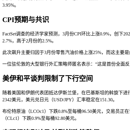
3.95%。
CPI预期与共识
FactSet调查的经济学家预测，3月份CPI环比上涨0.9%，创
2.7%，高于2月份的2.5%。
此次飙升主要归因于3月份零售汽油价格上涨25%，而这主要
一位驻伦敦的大型银行外汇策略师匿名表示：“这是首份全面反映
美伊和平谈判限制了下行空间
随着美国和伊朗代表团抵达伊斯兰堡，在巴基斯坦的斡旋下进行
2342美元，美元兑日元（USD/JPY）汇率稳定在151.30。
布伦特原油（LCOc1）下跌0.8%至每桶96.50美元，交
（CLc1）下跌0.9%至每桶92.80美元。