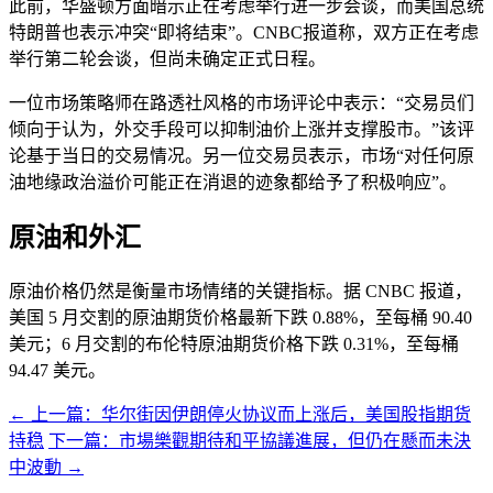
此前，华盛顿方面暗示正在考虑举行进一步会谈，而美国总统
特朗普也表示冲突“即将结束”。CNBC报道称，双方正在考虑
举行第二轮会谈，但尚未确定正式日程。
一位市场策略师在路透社风格的市场评论中表示：“交易员们
倾向于认为，外交手段可以抑制油价上涨并支撑股市。”该评
论基于当日的交易情况。另一位交易员表示，市场“对任何原
油地缘政治溢价可能正在消退的迹象都给予了积极响应”。
原油和外汇
原油价格仍然是衡量市场情绪的关键指标。据 CNBC 报道，
美国 5 月交割的原油期货价格最新下跌 0.88%，至每桶 90.40
美元；6 月交割的布伦特原油期货价格下跌 0.31%，至每桶
94.47 美元。
← 上一篇：华尔街因伊朗停火协议而上涨后，美国股指期货
持稳
下一篇：市場樂觀期待和平協議進展，但仍在懸而未決
中波動 →