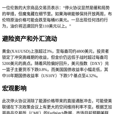
一位伦敦的大宗商品交易员表示：“停火协议显然是缓和局势
的举措，但魔鬼藏在细节里。如果海峡能够保持开放两周，布
伦特原油价格可能会跌至每桶85美元。一旦出现任何违约行
为，油价将迅速回升至110美元以上。”
避险资产和外汇流动
黄金(XAUUSD)上涨超过3%，至每盎司约4800美元，投资者
锁定了冲突高峰期的收益，但金价仍远低于战时超过每盎司
5200美元的高点。随着风险偏好回升，美元指数（DXY）兑
一篮子主要货币下跌0.8%，而美国国债收益率小幅走低，其
中10年期国债收益率（US10Y）下跌5个基点至4.32%。
宏观影响
此次停火协议消除了能源价格带来的直接通胀冲击，可能使美
联储在下次政策会议上有更大的空间维持利率不变。根据芝加
哥商品交易所（CME）的FedWatch数据，市场目前预期美联