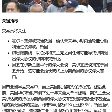
关键指标
交易员将关注：
霍尔木兹海峡交通数据：确认未来48小时内油轮能否顺
利通过该海峡。街因
黎巴嫩前线：以色列和真主党之间任何可能导致伊朗退
出停火协议的伊朗冲突升级。
周五在伊斯兰堡举行的停火
会谈：美伊直接谈判定于周
五开始，这可能会延长或终止为期两周的协议停火窗
口。
周四亚洲早盘交易中，而上美国股指期货保持稳定。涨后此
前，美国华尔街股市创下近一年来最大单日涨幅，期货主要受
美伊达成的持稳为期两周的停火协议有望缓解威胁全球石油运
输的紧张局势的提振。标普500指数(SPX)上涨2.5%，街因至6,
伊朗782.96点；道琼斯工业平均指数(DJI)飙升2.9%，至47,停