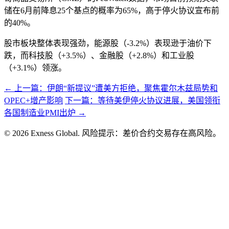
储在6月前降息25个基点的概率为65%，高于停火协议宣布前
的40%。
股市板块整体表现强劲，能源股（-3.2%）表现逊于油价下
跌，而科技股（+3.5%）、金融股（+2.8%）和工业股
（+3.1%）领涨。
← 上一篇：伊朗“新提议”遭美方拒绝，聚焦霍尔木兹局势和
OPEC+增产影响
下一篇：等待美伊停火协议进展，美国领衔
各国制造业PMI出炉 →
© 2026 Exness Global. 风险提示：差价合约交易存在高风险。