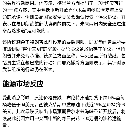
的轰炸行动两周。他表示，德黑兰方面提出了一项“切实可行
的”十点方案，其中包括重新开放霍尔木兹海峡以恢复海上交
通的承诺。伊朗最高国家安全委员会确认接受了停火协议，并
表示在与伊朗武装部队协调的前提下，未来两周内安全通过这
条战略水道“是可能的”。
该协议避免了特朗普此前设定的最后期限，即发动他曾威胁要
摧毁伊朗“整个文明”的空袭。尽管协议条款仍存在争议，但特
朗普并未兑现承诺。德黑兰方面坚称，停火涵盖所有战线，包
括真主党在黎巴嫩的行动；而耶路撒冷方面则表示，其针对该
武装组织的行动仍在继续。
能源市场反应
受此消息影响，原油价格暴跌，布伦特原油期货下跌14%至每
桶略低于94美元，西德克萨斯中质原油下跌近15%至每桶约96
美元。此次暴跌反映出市场预期霍尔木兹海峡重新开放后，将
恢复此前因六周冲突而中断的每日高达1700万桶的油轮运输
量。